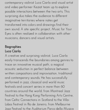
contemporary violinist Luca Ciarla and visual artist
and video performer Keziat team up to explore
possible interactions between the two arts. This
surprising duo takes the audience to different
imaginative territories where notes get
transformed into colors and drawings find their
own sound. A site specific project, Music for Your
Eyes is often realized in collaboration with other
musicians, dancers and visual artists.
Biographies
Luca Ciarla:
A creative and surprising violinist, Luca Ciarla
easily transcends the boundaries among genres to
trace an innovative musical path, a magical
acoustic seduction in perfect balance between
written compositions and improvisation, traditional
and contemporary sounds. He has successfully
performed in jazz, classical and world music
festivals and concert series in more than 60
countries around the world; from Montreal Jazz
Festival to the Hong Kong Performing Arts Centre,
from Celtic Connections in Scotland to the Villa-
Lobos Festival in Rio de Janeiro, from Melbourne
Jazz Festival to the Auditorium Parco della Musica