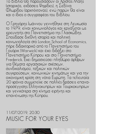
Το βιβλίο θα παρουσιάσουν οι Χρίστος Μάης
(ιστορικός, εκδόσεις Ψηφίδες), η Σεβίνα
Φλωρίδου (αρχιτέκτονας), ενώ παρών θα είναι
και ο ίδιος ο συγγραφέας του βιβλίου.
Ο Γρηγόρης Ιωάννου γεννήθηκε στη Λευκωσία
το 1979, είναι κοινωνιολόγος και εργάζεται ως
ερευνητής στο Πανεπιστή­μιο της Γλασκώβης.
Σπούδασε διεθνή ιστορία και πολιτική
κοινωνιολογία στο London School of Eco­nomics,
πήρε διδακτορικό από το Πανεπι­στήμιο του
Γουόρικ (Warwick) και έχει διδάξει στο
Πανεπιστήμιο Κύπρου και στο Πανεπιστήμιο
Frederick. Έχει δημοσιεύ­σει πληθώρα άρθρων
για θέματα εργασια­κών σχέσεων,
συνδικαλισμού, ταξικών και πολιτικών
συγκρούσεων, κοινωνικών κινημάτων και για την
οικονομική κρίση στη νότια Ευρώπη. Τα τελευταία
20 χρό­νια συμμετείχε σε πολλές δράσεις επανα­
προσέγγισης Ελληνοκυπρίων και Τουρκο­κυπρίων
και γενικότερα στο κίνημα ειρή­νης και
επανένωσης της Κύπρου.
11/07/2019, 20:30
MUSIC FOR YOUR EYES