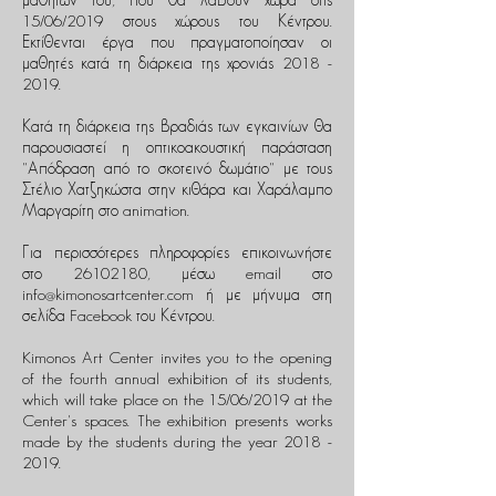
μαθητών του, που θα λάβουν χώρα στις
15/06/2019 στους χώρους του Κέντρου.
Εκτίθενται έργα που πραγματοποίησαν οι
μαθητές κατά τη διάρκεια της χρονιάς
2018 -
2019
.
Κατά τη διάρκεια της βραδιάς των εγκαινίων θα
παρουσιαστεί η οπτικοακουστική παράσταση
"Απόδραση από το σκοτεινό δωμάτιο" με τους
Στέλιο Χατζηκώστα στην κιθάρα και Χαράλαμπο
Μαργαρίτη στο animation.
Για περισσότερες πληροφορίες επικοινωνήστε
στο
26102180
, μέσω email στο
info@kimonosartcenter.com
ή με μήνυμα στη
σελίδα Facebook του Κέντρου.
Kimonos Art Center invites you to the opening
of the fourth annual exhibition of its students,
which will take place on the 15/06/2019 at the
Center's spaces. The exhibition presents works
made by the students during the year 2018 -
2019.