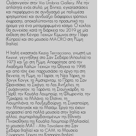
Ουάσινγκτον στην Via Umbria Gallery. Με την
απλότητα ενός στυλό, με βίντεο, εγκαταστάσεις
και περφόρμανς σε συνδυασμό με πολυμέσα
χρησιμοποιεί και συνδυάζει διάφορους τρόπους
έκφρασης, αποκαλύπτοντας το προσωπικό της
όραμα για ένα μεταμορφωμένο κόσμο. Ο κύκλος
θα συνεχίσει κατά τη διάρκεια του 2019 με μία
έκθεση στο Κέντρο Τεχνών Κίμωνος στην Πάφο
(Κύπρος) και στο μουσείο MACRO στη Ρώμη
(Ιταλία).
Η Ιταλή εικαστικός Kezia Terracciano, γνωστή ως
Keziat, γεννήθηκε στο Σαν Σεβέρο (Απουλία) το
1973 και ζει στη Ρώμη. Αποφοίτησε από την
Ακαδημία Καλών Τεχνών της Φόγκια το 1998
και από τότε έχει παρουσιάσει το έργο της στη
Βενετία, τη Ρώμη, το Παρίσι, τη Νέα Υόρκη, το
Χονγκ Κονγκ, το Άμστερνταμ, το Πόρτο, το Σαν
Φρανσίσκο, το Σικάγο, το Λος Άντζελες, τη
Γουάσινγκτον, το Τορόντο, τη Στουτγκάρδη, το
Πέρθ, την Κουάλα Λουμπούρ, τη Φλωρεντία, την
Τζακάρτα, το Μιλάνο, το Ελσίνκι, τη
Λιουμπλιάνα, το Λουξεμβούργο, τη Σιγκαπούρη,
την Μπανγκόκ και το Μαϊάμι. Έργα της έχουν
αγοραστεί από πολλά μουσεία στην Ιταλία και
αλλού, συμπεριλαμβανομένων της Εθνικής
Πινακοθήκης της Κουάλα Λουμπούρ (Μαλαισία),
το μουσείο ΜΑΤ - Alto Tavoliere στο Σαν
Σεβέρο (Ιταλία) και το CAM, το Μουσείο
Σύγχρονης Τέχνης της Κασορίας (Ιταλία).