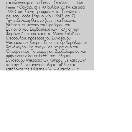
και φωτογραφίας του Γιάννη Σακέλλη, με τίτλο
Fener / Φανάρι, στις 10 Ιουλίου 2019, και ώρα
19:30, στη Στέγη Γραμμάτων και Τεχνών της
Λεμεσού (οδός 16ης Ιουνίου 1943, αρ. 7).
Την εκδήλωση θα ανοίξουν η κα Γεωργία
Ντέτσερ, εκ μέρους του Προέδρου του
Συντονιστικού Συμβουλίου των Πολιτιστικών
Φορέων Λεμεσού, και η κα Μόνα Σαββίδου
Θεοδούλου, πρόεδρος του Συνδέσμου
Μικρασιατών Κύπρου. Επίσης, ο δρ Χαράλαμπος
Χοτζάκογλου θα αναγνώσει χαιρετισμό του
Οικουμενικού Πατριάρχη κ.κ. Βαρθολομαίου και
τιμής ένεκεν θα επιδοθεί στα μέλη του
Συνδέσμου Μικρασιατών Κύπρου, με καταγωγή
από την Κωνσταντινούπολη το βιβλίο και
κατάλογος της έκθεσης «Fener/Φανάρι - Το
Κυοφορούμενο Φως». Τα εγκαίνια θα τελέσει ο
αρχιτέκτονας κ. Τάσος Ανδρέου.
Στο πλαίσιο των εγκαινίων, θα παρουσιαστεί
επίσης το βιβλίο-κατάλογος της έκθεσης, με τίτλο
Το κυοφορούμενο φως, από τον συγγραφέα
Κυριάκο Μαργαρίτη.
Στην έκθεση φιλοξενούνται μια σειρά από
ιδιαίτερα έργα, αποτέλεσμα μιας μακρόπνοης
εργασίας, η παρουσίαση της οποίας αποτελεί
κορύφωση ενός εικαστικού περιπάτου που
διαρκεί περί τα δέκα χρόνια. Ο Γιάννης
Σακέλλης, που διατελεί σε μια βιωματική σχέση
με την Κωνσταντινούπολη, υπερβαίνει τις όποιες
αυτοβιογραφικές του δεσμεύσεις, και περιηγείται