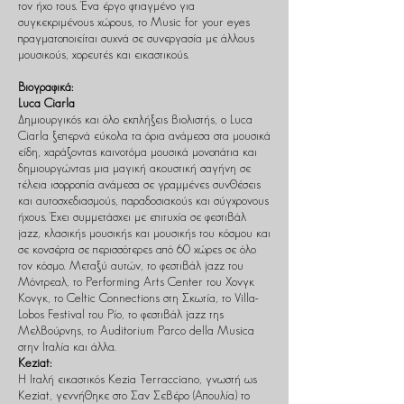
τον ήχο τους. Ένα έργο φτιαγμένο για
συγκεκριμένους χώρους, το Music for your eyes
πραγματοποιείται συχνά σε συνεργασία με άλλους
μουσικούς, χορευτές και εικαστικούς.
Βιογραφικά:
Luca Ciarla
Δημιουργικός και όλο εκπλήξεις βιολιστής, ο Luca
Ciarla ξεπερνά εύκολα τα όρια ανάμεσα στα μουσικά
είδη, χαράζοντας καινοτόμα μουσικά μονοπάτια και
δημιουργώντας μια μαγική ακουστική σαγήνη σε
τέλεια ισορροπία ανάμεσα σε γραμμένες συνθέσεις
και αυτοσχεδιασμούς, παραδοσιακούς και σύγχρονους
ήχους. Έχει συμμετάσχει με επιτυχία σε φεστιβάλ
jazz, κλασικής μουσικής και μουσικής του κόσμου και
σε κονσέρτα σε περισσότερες από 60 χώρες σε όλο
τον κόσμο. Μεταξύ αυτών, το φεστιβάλ jazz του
Μόντρεαλ, το Performing Arts Center του Χονγκ
Κονγκ, το Celtic Connections στη Σκωτία, το Villa-
Lobos Festival του Ρίο, το φεστιβάλ jazz της
Μελβούρνης, το Auditorium Parco della Musica
στην Ιταλία και άλλα.
Keziat:
Η Ιταλή εικαστικός Kezia Terracciano, γνωστή ως
Keziat, γεννήθηκε στο Σαν Σεβέρο (Απουλία) το