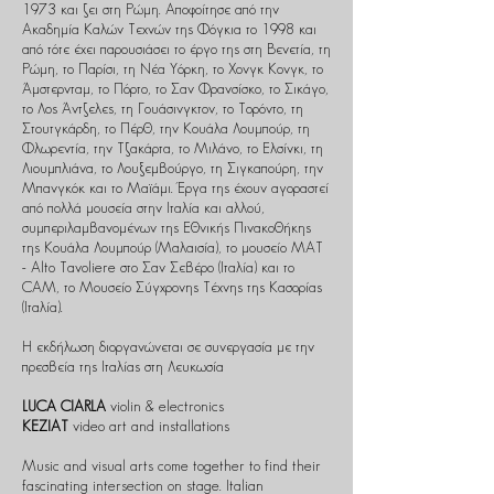
1973 και ζει στη Ρώμη. Αποφοίτησε από την
Ακαδημία Καλών Τεχνών της Φόγκια το 1998 και
από τότε έχει παρουσιάσει το έργο της στη Βενετία, τη
Ρώμη, το Παρίσι, τη Νέα Υόρκη, το Χονγκ Κονγκ, το
Άμστερνταμ, το Πόρτο, το Σαν Φρανσίσκο, το Σικάγο,
το Λος Άντζελες, τη Γουάσινγκτον, το Τορόντο, τη
Στουτγκάρδη, το Πέρθ, την Κουάλα Λουμπούρ, τη
Φλωρεντία, την Τζακάρτα, το Μιλάνο, το Ελσίνκι, τη
Λιουμπλιάνα, το Λουξεμβούργο, τη Σιγκαπούρη, την
Μπανγκόκ και το Μαϊάμι. Έργα της έχουν αγοραστεί
από πολλά μουσεία στην Ιταλία και αλλού,
συμπεριλαμβανομένων της Εθνικής Πινακοθήκης
της Κουάλα Λουμπούρ (Μαλαισία), το μουσείο ΜΑΤ
- Alto Tavoliere στο Σαν Σεβέρο (Ιταλία) και το
CAM, το Μουσείο Σύγχρονης Τέχνης της Κασορίας
(Ιταλία).
Η εκδήλωση διοργανώνεται σε συνεργασία με την
πρεσβεία της Ιταλίας στη Λευκωσία
LUCA CIARLA
violin & electronics
KEZIAT
video art and installations
Music and visual arts come together to find their
fascinating intersection on stage. Italian