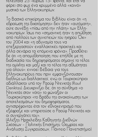
τελευταία 25 –κυρίως 15– χρόνια, και έτσι να
φέρει στο φως ένα κρυμμένο αλλά «κοινό»
μυστικό των Ελληνοκυπρίων.
Το βασικό επιχείρημα του βιβλίου είναι ότι «η
εδραίωση της διχοτόμη­σης» δεν ήταν «αυτόματη»,
ούτε συνέβη «πίσω από την πλάτη» των Ελλη­
νοκυπρίων. Ίσως πιο «σημαντική ήταν η απώθηση
από πολλούς των συνε­πειών του ηχηρού Όχι»
του 2004 και «η αδυναμία τους να
επεξεργαστούν εναλλακτικές πρακτικές και
άλλα σενάρια τα επόμενα χρόνια». Προσθέτει
δε ότι «η απομυθοποίηση που επήλθε με τη
διαδικασία του δημοψηφίσμα­τος σήμανε το τέλος
της ομίχλης και μαζί και το τέλος της αθωότητας
για όλους»: εννοεί βέβαια για τους
Ελληνοκυπρίους που πριν εμφανιζόντουσαν
διεθνώς ως διαλλακτικοί, ενώ οι Τουρκοκύπριοι
αδιάλλακτοι υπό τον Ραούφ Ντενκτάς (Rauf
Denktas). Διευκρινίζει δε, ότι το σύνθημα «ο
Ντενκτάς στον νότο» το φώναξαν οι
Τουρκοκύπριοι «το βράδυ της ανακοίνωσης των
αποτε­λεσμάτων του δημοψηφίσματος,
αντιστρέφοντας έτσι τον εθνοκεντρισμό που
εξέφραζε και υπηρετούσε ο Ραούφ Ντενκτάς και
οι συνεργάτες του».
(Αλέξης Ηρακλείδης Καθηγητής Διεθνών
Σχέσεων – Πολιτικής Επιστήμης: Θεωρίας και
Ανάλυσης Συγκρούσεων, Πάντειο Πανεπιστήμιο)