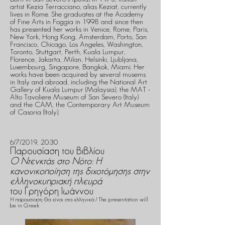
artist Kezia Terracciano, alias Keziat, currently
lives in Rome. She graduates at the Academy
of Fine Arts in Foggia in 1998 and since then
has presented her works in Venice, Rome, Paris,
New York, Hong Kong, Amsterdam, Porto, San
Francisco, Chicago, Los Angeles, Washington,
Toronto, Stuttgart, Perth, Kuala Lumpur,
Florence, Jakarta, Milan, Helsinki, Ljubljana,
Luxembourg, Singapore, Bangkok, Miami. Her
works have been acquired by several musems
in Italy and abroad, including the National Art
Gallery of Kuala Lumpur (Malaysia), the MAT -
Alto Tavoliere Museum of San Severo (Italy)
and the CAM, the Contemporary Art Museum
of Casoria (Italy).
6/7/2019, 20:30
Παρουσίαση του βιβλίου
Ο Ντενκτάς στο Νότο: Η
κανονικοποίηση της διχοτόμησης στην
ελληνοκυπριακή πλευρά
του Γρηγόρη Ιωάννου
Η παρουσίαση θα είναι στα ελληνικά / The presentation will
be in Greek