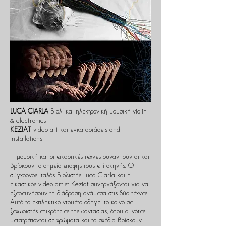
LUCA CIARLA
βιολί και ηλεκτρονική μουσική violin
& electronics
KEZIAT
video art και εγκαταστάσεις and
installations
Η μουσική και οι εικαστικές τέχνες συναντιούνται και
βρίσκουν το σημείο επαφής τους επί σκηνής. Ο
σύγχρονος Ιταλός βιολιστής Luca Ciarla και η
εικαστικός video artist Keziat συνεργάζονται για να
εξερευνήσουν τη διάδραση ανάμεσα στις δύο τέχνες.
Αυτό το εκπληκτικό ντουέτο οδηγεί το κοινό σε
ξεχωριστές επικράτειες της φαντασίας, όπου οι νότες
μετατρέπονται σε χρώματα και τα σχέδια βρίσκουν