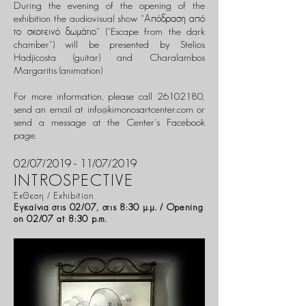
During the evening of the opening of the
exhibition the audiovisual show "Απόδραση από
το σκοτεινό δωμάτιο" ("Escape from the dark
chamber") will be presented by Stelios
Hadjicosta (guitar) and Charalambos
Margaritis (animation)
For more information, please call
26102180
,
send an email at
info@kimonosartcenter.com
or
send a message at the Center's Facebook
page.
02/07/2019 - 11/07/2019
INTROSPECTIVE
Έκθεση / Exhibition
Εγκαίνια στις 02/07, στις 8:30 μ.μ. / Opening
on 02/07 at 8:30 p.m.