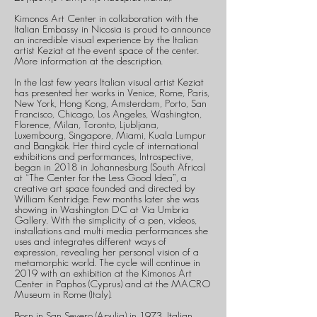
Kimonos Art Center in collaboration with the
Italian Embassy in Nicosia is proud to announce
an incredible visual experience by the Italian
artist Keziat at the event space of the center.
More information at the description.
In the last few years Italian visual artist Keziat
has presented her works in Venice, Rome, Paris,
New York, Hong Kong, Amsterdam, Porto, San
Francisco, Chicago, Los Angeles, Washington,
Florence, Milan, Toronto, Ljubljana,
Luxembourg, Singapore, Miami, Kuala Lumpur
and Bangkok. Her third cycle of international
exhibitions and performances, Introspective,
began in 2018 in Johannesburg (South Africa)
at “The Center for the Less Good Idea”, a
creative art space founded and directed by
William Kentridge. Few months later she was
showing in Washington DC at Via Umbria
Gallery. With the simplicity of a pen, videos,
installations and multi media performances she
uses and integrates different ways of
expression, revealing her personal vision of a
metamorphic world. The cycle will continue in
2019 with an exhibition at the Kimonos Art
Center in Paphos (Cyprus) and at the MACRO
Museum in Rome (Italy).
Born in San Severo (Apulia) in 1973, Italian