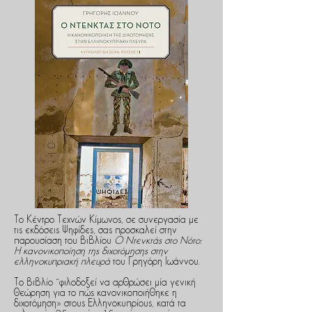
Το Κέντρο Τεχνών Κίμωνος, σε συνεργασία με
τις εκδόσεις Ψηφίδες, σας προσκαλεί στην
παρουσίαση του βιβλίου
Ο Ντενκτάς στο Νότο:
Η κανονικοποίηση της διχοτόμησης στην
ελληνοκυπριακή πλευρά
του Γρηγόρη Ιωάννου.
Το βιβλίο “φιλοδοξεί να αρθρώσει μία γενική
θεώρηση για το πώς κανονικοποιήθη­κε η
διχοτόμηση» στους Ελληνοκυπρίους, κατά τα