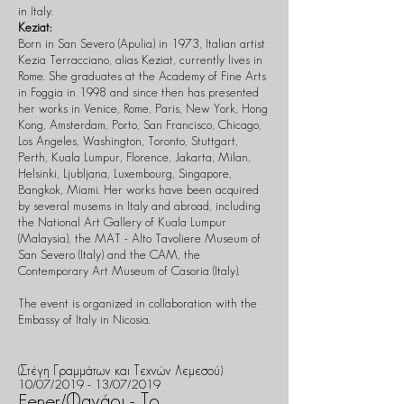
in Italy.
Keziat:
Born in San Severo (Apulia) in 1973, Italian artist
Kezia Terracciano, alias Keziat, currently lives in
Rome. She graduates at the Academy of Fine Arts
in Foggia in 1998 and since then has presented
her works in Venice, Rome, Paris, New York, Hong
Kong, Amsterdam, Porto, San Francisco, Chicago,
Los Angeles, Washington, Toronto, Stuttgart,
Perth, Kuala Lumpur, Florence, Jakarta, Milan,
Helsinki, Ljubljana, Luxembourg, Singapore,
Bangkok, Miami. Her works have been acquired
by several musems in Italy and abroad, including
the National Art Gallery of Kuala Lumpur
(Malaysia), the MAT - Alto Tavoliere Museum of
San Severo (Italy) and the CAM, the
Contemporary Art Museum of Casoria (Italy).
The event is organized in collaboration with the
Embassy of Italy in Nicosia.
(Στέγη Γραμμάτων και Τεχνών Λεμεσού)
10/07/2019 - 13/07/2019
Fener/Φανάρι - Το