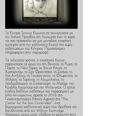
Το Κέντρο Τεχνών Κίμωνος σε συνεργασία με
την Ιταλική Πρεσβία στη Λευκωσία έχει τη χαρά
να σας προσκαλεί σε μια μοναδική εικαστική
εμπειρία από την καλλιτέχνη Keziat στο χώρο
εκδηλώσεων του Κέντρου. Περισσότερες
πληροφορίες στην περιγραφή.
Τα τελευταία χρόνια, η εικαστικός Keziat
παρουσίασε τα έργα της στη Βενετία, τη Ρώμη, το
Παρίσι, τη Νέα Υόρκη, το Χονγκ Κονγκ, το
Άμστερνταμ, το Σαν Φρανσίσκο, το Σικάγο, το
Λος Άντζελες, τη Γουάσινγκτον, τη Φλωρεντία, το
Μιλάνο, το Τορόντο, τη Λιουμπλιάνα, το
Λουξεμβούργο, τη Σιγκαπούρη, το Μαϊάμι, την
Κουάλα Λουμπούρ και την Μπανγκόκ. Ο τρίτος
κύκλος διεθνών εκθέσεων και περφόρμανς με
τίτλο Introspective, άρχισε το 2018 στο
Γιοχάνεσμπουργκ (Νότιος Αφρική) στο “The
Center for the Less Good Idea”, ένα
δημιουργικό καλλιτεχνικό χώρο που ιδρύθηκε και
διευθύνεται από τον William Kentridge.
Μερικούς μήνες μετά, εξέθετε τα έργα της στην